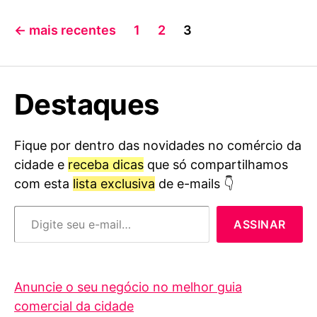
Paginação
←
mais recentes
1
2
3
de
posts
Destaques
Fique por dentro das novidades no comércio da
cidade e
receba dicas
que só compartilhamos
com esta
lista exclusiva
de e-mails 👇
Digite seu e-mail…
ASSINAR
Anuncie o seu negócio no melhor guia
comercial da cidade