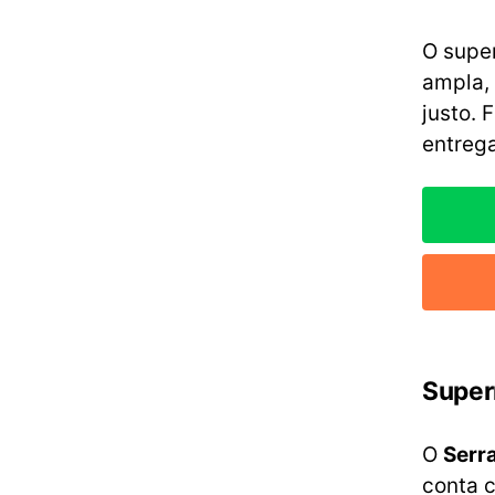
O supe
ampla,
justo. 
entrega
Super
O
Serr
conta 