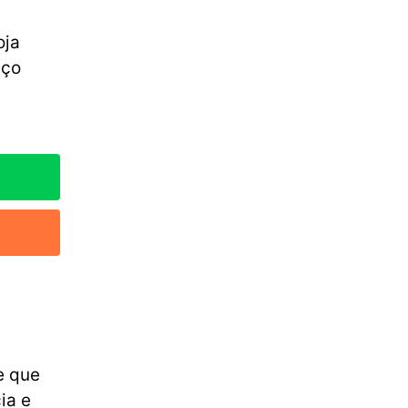
oja
eço
e que
ia e