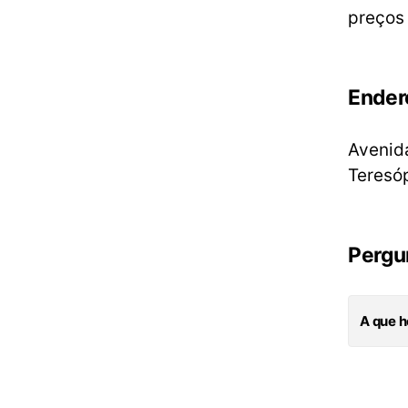
preços 
Ender
Avenida
Teresóp
Pergu
A que h