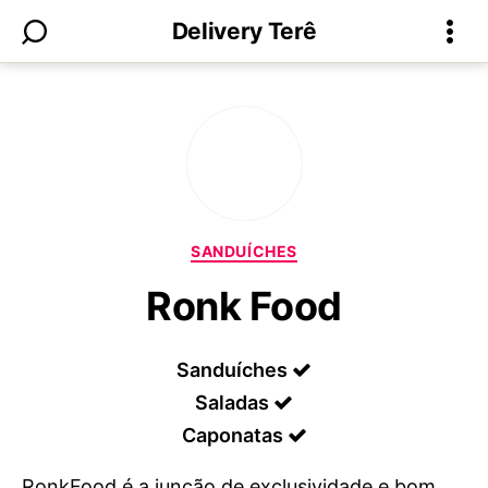
Delivery Terê
Categorias
SANDUÍCHES
Ronk Food
Sanduíches
Saladas
Caponatas
RonkFood é a junção de exclusividade e bom