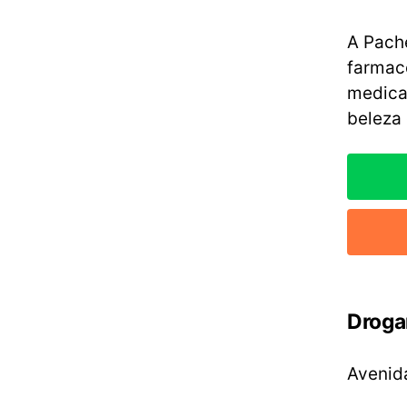
A Pach
farmac
medica
beleza 
Droga
Avenida