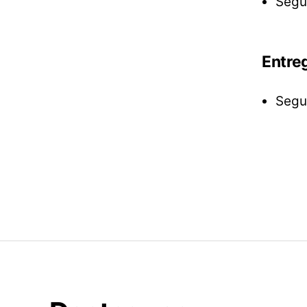
Segu
Entreg
Segu