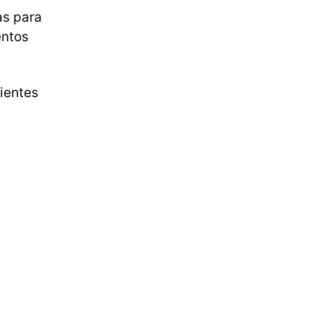
as para
entos
ientes