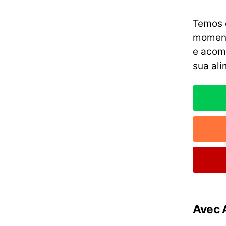
Temos 
moment
e acom
sua ali
Avec 