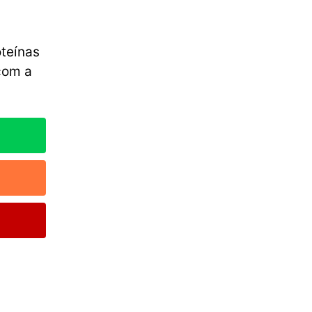
teínas
com a