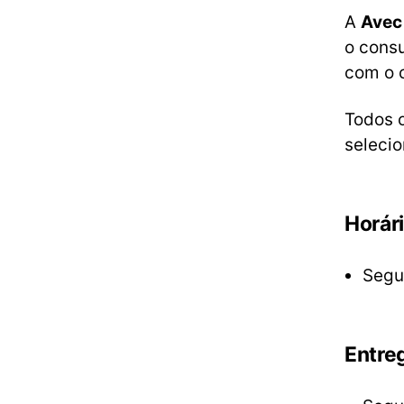
A
Avec
o cons
com o 
Todos 
seleci
Horár
Segu
Entre